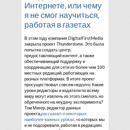
Интернете, или чему
я не смог научиться,
работая в газетах
В этом году компания DigitalFirstMedia
закрыла проект Thunderdome. Это была
попытка создать центр,
предоставляющий контент, а также
обеспечивающий поддержку и
координацию для сети из более чем 100
местных редакций, работающих на
разных платформах. В итоге проект
просуществовал совсем недолго. Какие
уроки редакторы и издатели по всему
миру могут извлечь из этого смелого, но
обреченного на неудачу эксперимента?
Том Мигер, редактор данных
проекта,
рассказал о некоторых
наиболее важных уроках
, «о которых мы
и не подозревали, работая в редакциях