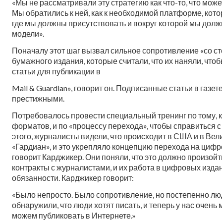
«Мы не рассматривали эту стратегию как что-то, что може
Мы обратились к ней, как к необходимой платформе, кот
где мы должны присутствовать и вокруг которой мы дол
модели».
Поначалу этот шаг вызвал сильное сопротивление «со с
бумажного издания, которые считали, что их наняли, чт
статьи для публикации в
Mail & Guardian», говорит он. Подписанные статьи в газе
престижными.
Потребовалось провести специальный тренинг по тому, 
форматов, и по «процессу перехода», чтобы справиться
этого, журналисты видели, что происходит в США и в Вел
«Гардиан», и это укрепляло концепцию перехода на цифро
говорит Карджикер. Они поняли, что это должно произойти
контракты с журналистами, и их работа в цифровых изда
обязанности. Карджикер говорит:
«Было непросто. Было сопротивление, но постепенно лю
обнаружили, что люди хотят писать, и теперь у нас очень
можем публиковать в Интернете.»