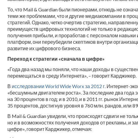
То, что Mail & Guardian были пионерами, отнюдь не означа
теми же проблемами, что и другие медиакомпании в про
стратегий. Однако, четко очертив стратегию, направлен
преимуществ цифровых технологий не только в редакцион
получения прибыли, и проработав с персоналом навыки
платформ, они переубедили скептиков внутри организац
развитие их цифрового бизнеса.
Переход к стратегии «сначала в цифре»
«Года два назад мы поняли, что наши доходы в существе
перемещаться в среду Интернета», – говорит Карджикер.
В
исследовании World Wide Worx за 2012 г.
Интернет-эк
«бесшумным двигателем роста». За последние два года 
на 30 процентов в год; и в 2010, и в 2011 гг. рынок Инте
35 процентов, достигнув уровня в 760 млн. рандов, или
В Mail & Guardian увидели, что происходят сдвиги не тол
но и в возможностях получения доходов от рекламы, и за
цифре», говорит Карджикер, отмечая: