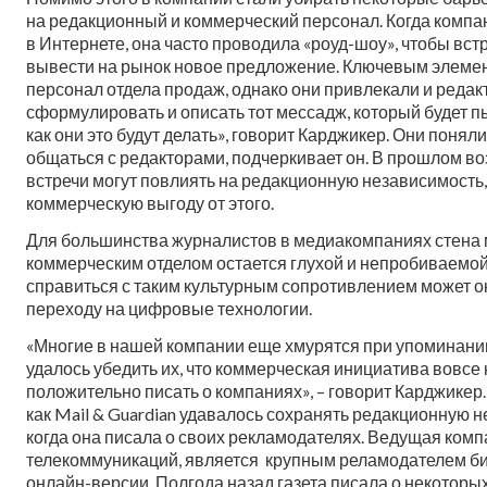
на редакционный и коммерческий персонал. Когда компа
в Интернете, она часто проводила «роуд-шоу», чтобы вст
вывести на рынок новое предложение. Ключевым элемент
персонал отдела продаж, однако они привлекали и редакт
сформулировать и описать тот мессадж, который будет п
как они это будут делать», говорит Карджикер. Они понял
общаться с редакторами, подчеркивает он. В прошлом во
встречи могут повлиять на редакционную независимость,
коммерческую выгоду от этого.
Для большинства журналистов в медиакомпаниях стена 
коммерческим отделом остается глухой и непробиваемой
справиться с таким культурным сопротивлением может ок
переходу на цифровые технологии.
«Многие в нашей компании еще хмурятся при упоминании 
удалось убедить их, что коммерческая инициатива вовсе
положительно писать о компаниях», – говорит Карджикер.
как Mail & Guardian удавалось сохранять редакционную н
когда она писала о своих рекламодателях. Ведущая комп
телекоммуникаций, является крупным реламодателем бизн
онлайн-версии. Полгода назад газета писала о некоторых