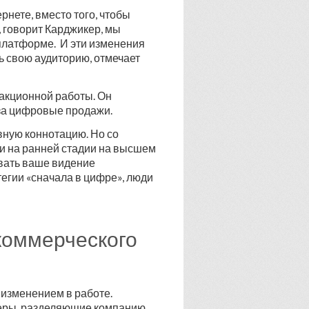
рнете, вместо того, чтобы
, говорит Карджикер, мы
платформе. И эти изменения
ь свою аудиторию, отмечает
акционной работы. Он
 за цифровые продажи.
вную коннотацию. Но со
и на ранней стадии на высшем
вать ваше видение
тегии «сначала в цифре», люди
коммерческого
изменением в работе.
ьеры, разделяющие компанию