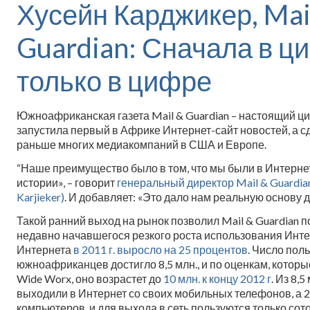
Хусейн Карджикер, Mai
Guardian: Сначала в ци
только в цифре
Южноафриканская газета Mail & Guardian – настоящий ц
запустила первый в Африке Интернет-сайт новостей, а сде
раньше многих медиакомпаний в США и Европе.
“Наше преимущество было в том, что мы были в Интернет
истории», – говорит
генеральный директор Mail & Guardia
Karjieker)
. И добавляет: «Это дало нам реальную основу д
Такой ранний выход на рынок позволил Mail & Guardian 
недавно начавшегося резкого роста использования Инт
Интернета
в 2011 г. выросло на 25 процентов
. Число пол
южноафриканцев достигло 8,5 млн., и по оценкам, котор
Wide Worx, оно возрастет до
10 млн. к концу 2012 г
. Из 8,
выходили в Интернет со своих мобильных телефонов, а 2
компьютеров, и для выхода в сеть пользуются только со