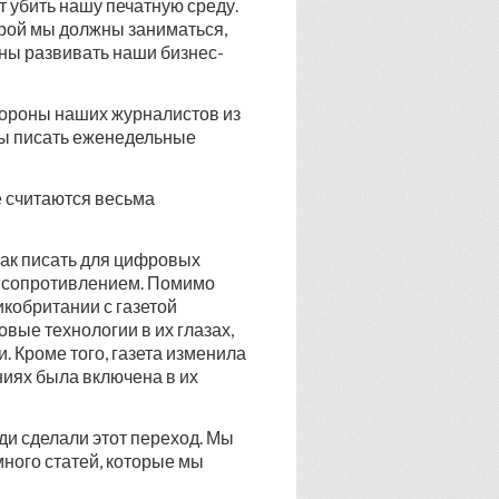
т убить нашу печатную среду.
орой мы должны заниматься,
жны развивать наши бизнес-
тороны наших журналистов из
обы писать еженедельные
те считаются весьма
как писать для цифровых
 с сопротивлением. Помимо
икобритании с газетой
вые технологии в их глазах,
. Кроме того, газета изменила
ниях была включена в их
ди сделали этот переход. Мы
 много статей, которые мы