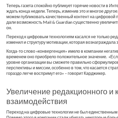
Теперь газета спокойно публикует горячие новости в Инте
ждать конца недели. Теперь, изменив это и многое другое
можем публиковать качественный контент на цифровой 
дали возможность Mail & Guardian существенно увеличит
он.
Переход к цифровым технологиям касался не только ред
изменил и структуру мотивации, которая вознаграждала
Когда-то слово «конвергенция» имело в компании негати
временем оно приобрело положительное значение. «Есл
уровне организации вы сможете правильно сформулиро
перспективы и миссии, особенно в том, что касается стра
гораздо легче воспримут его» – говорит Карджикер.
Увеличение редакционного и 
взаимодействия
Переход на цифровые технологии не был единственным 
Помимо этого в компании стали убирать некоторые бар