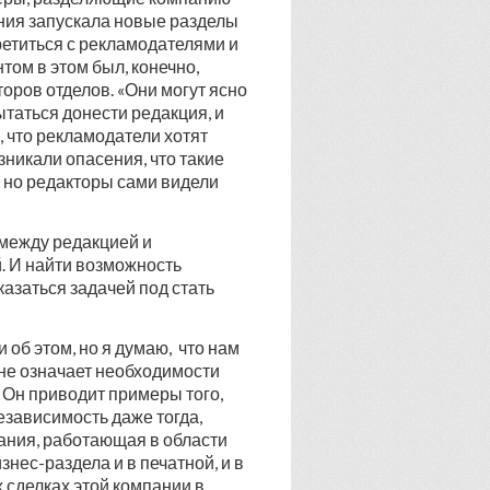
ния запускала новые разделы
ретиться с рекламодателями и
ом в этом был, конечно,
оров отделов. «Они могут ясно
ытаться донести редакция, и
и, что рекламодатели хотят
зникали опасения, что такие
 но редакторы сами видели
между редакцией и
. И найти возможность
азаться задачей под стать
об этом, но я думаю, что нам
 не означает необходимости
 Он приводит примеры того,
езависимость даже тогда,
ания, работающая в области
ес-раздела и в печатной, и в
 сделках этой компании в