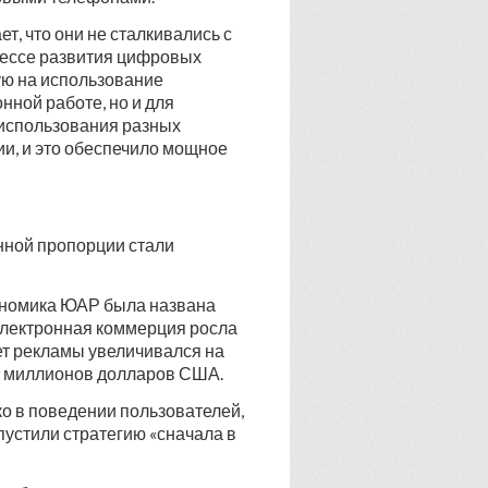
ет, что они не сталкивались с
цессе развития цифровых
ную на использование
ной работе, но и для
 использования разных
ии, и это обеспечило мощное
нной пропорции стали
ономика ЮАР была названа
электронная коммерция росла
рнет рекламы увеличивался на
 89 миллионов долларов США.
ько в поведении пользователей,
пустили стратегию «сначала в