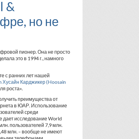
l &
фре, но не
ифровой пионер. Она не просто
лала это в 1994 г., намного
е с ранних лет нашей
n Хусайн Карджикер (Hoosain
ля роста».
получить преимущества от
ернета в ЮАР. Использование
ьзователей среди
ые дает исследование World
5 млн. пользователей 7,9 млн.
,48 млн. – вообще не имеют
товыми телефонами.